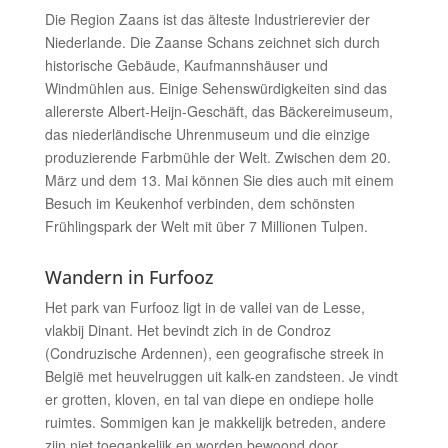
Die Region Zaans ist das älteste Industrierevier der
Niederlande. Die Zaanse Schans zeichnet sich durch
historische Gebäude, Kaufmannshäuser und
Windmühlen aus. Einige Sehenswürdigkeiten sind das
allererste Albert-Heijn-Geschäft, das Bäckereimuseum,
das niederländische Uhrenmuseum und die einzige
produzierende Farbmühle der Welt. Zwischen dem 20.
März und dem 13. Mai können Sie dies auch mit einem
Besuch im Keukenhof verbinden, dem schönsten
Frühlingspark der Welt mit über 7 Millionen Tulpen.
Wandern in Furfooz
Het park van Furfooz ligt in de vallei van de Lesse,
vlakbij Dinant. Het bevindt zich in de Condroz
(Condruzische Ardennen), een geografische streek in
België met heuvelruggen uit kalk-en zandsteen. Je vindt
er grotten, kloven, en tal van diepe en ondiepe holle
ruimtes. Sommigen kan je makkelijk betreden, andere
zijn niet toegankelijk en worden bewoond door