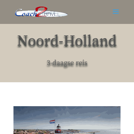
Noord-Holland
3-daagse reis