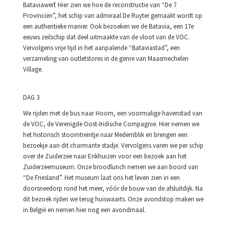
Bataviawerf. Hier zien we hoe de reconstructie van “De 7
Provinciën”, het schip van admiraal De Ruyter gemaakt wordt op
een authentieke manier. Ook bezoeken we de Batavia, een 17e
eeuws zeilschip dat deel uitmaakte van de vloot van de VOC.
Vervolgens vrije tijd in het aanpalende “Bataviastad”, een
verzameling van outletstores in de genre van Maasmechelen
Village.
DAG 3
We rijden met de bus naar Hoorn, een voormalige havenstad van
de VOC, de Verenigde Oost-Indische Compagnie. Hier nemen we
het historisch stoomtreintje naar Medemblik en brengen een
bezoekje aan dit charmante stadje. Vervolgens varen we per schip
over de Zuiderzee naar Enkhuizen voor een bezoek aan het
Zuiderzeemuseum. Onze broodlunch nemen we aan boord van
“De Friesland”. Het museum laat ons het leven zien in een
doorsneedorp rond het meer, vóór de bouw van de afsluitdijk. Na
dit bezoek rijden we terug huiswaarts. Onze avondstop maken we
in België en nemen hier nog een avondmaal.