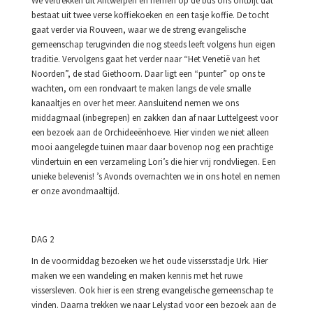
We vertrekken uit Antwerpen en nemen op de bus ons ontbijt dat
bestaat uit twee verse koffiekoeken en een tasje koffie. De tocht
gaat verder via Rouveen, waar we de streng evangelische
gemeenschap terugvinden die nog steeds leeft volgens hun eigen
traditie. Vervolgens gaat het verder naar “Het Venetië van het
Noorden”, de stad Giethoorn. Daar ligt een “punter” op ons te
wachten, om een rondvaart te maken langs de vele smalle
kanaaltjes en over het meer. Aansluitend nemen we ons
middagmaal (inbegrepen) en zakken dan af naar Luttelgeest voor
een bezoek aan de Orchideeënhoeve. Hier vinden we niet alleen
mooi aangelegde tuinen maar daar bovenop nog een prachtige
vlindertuin en een verzameling Lori’s die hier vrij rondvliegen. Een
unieke belevenis! ’s Avonds overnachten we in ons hotel en nemen
er onze avondmaaltijd.
DAG 2
In de voormiddag bezoeken we het oude vissersstadje Urk. Hier
maken we een wandeling en maken kennis met het ruwe
vissersleven. Ook hier is een streng evangelische gemeenschap te
vinden. Daarna trekken we naar Lelystad voor een bezoek aan de