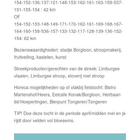
154-152-136-137-121-148-153-162-161-163-159-537-
151-155-154 : 42 km
OF
154-152-153-148-149-171-170-162-161-169-168-167-
164-160-158-536-157-133-132-117-128-139-136-152-
154: 62 km
Bezienswaardigheden: stadje Borgloon, stroopmakerij,
fruitveiling, kastelen, kunst
Streekproducten/gerechten van de streek: Limburgse
vlaaien, Limburgse stroop, stoverij met stroop
Horeca mogelijkheden op of vlakbij fietstocht: Bistro
Martenshof/Heers, Eetcafe Konak/Borgloon, Heirbaan
66/Hoepertingen, Bierpunt Tongeren/Tongeren
TIP! Doe deze tocht in de periode april/midden mei en je
rijdt door velden vol bloesems.