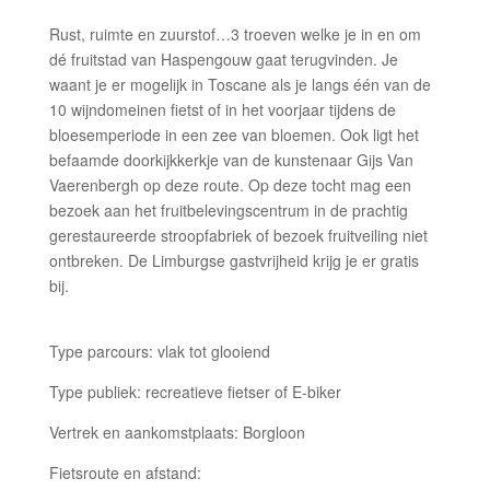
Rust, ruimte en zuurstof…3 troeven welke je in en om
dé fruitstad van Haspengouw gaat terugvinden. Je
waant je er mogelijk in Toscane als je langs één van de
10 wijndomeinen fietst of in het voorjaar tijdens de
bloesemperiode in een zee van bloemen. Ook ligt het
befaamde doorkijkkerkje van de kunstenaar Gijs Van
Vaerenbergh op deze route. Op deze tocht mag een
bezoek aan het fruitbelevingscentrum in de prachtig
gerestaureerde stroopfabri
ek of bezoek fruitveiling niet
ontbreken. De Limburgse gastvrijheid krijg je er gratis
bij.
Type parcours: vlak tot glooiend
Type publiek: recreatieve fietser of E-biker
Vertrek en aankomstplaats: Borgloon
Fietsroute en afstand: