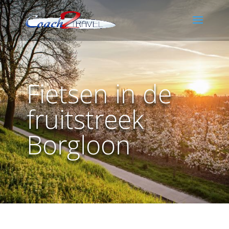
Fietsen in de
fruitstreek
Borgloon